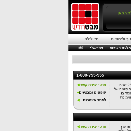
חץ כאן
וך ולימודים
חיי לילה
לצת השבוע
פפראצ'י
60+
1-800-755-555
פרטי יצירת קשר
המכללה המשותפת, רשת מכללות בפריסה ארצית, מכשירה מזה 25 שנים
ם קיומה של
קופונים ומבצעים
וסד בו
אמינות
לאתר אינטרנט
פרטי יצירת קשר
ות ערך