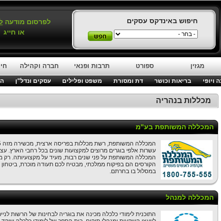
חיפוש באינדקס עסקים
לפרסום מודעה
ל
או חייג
מגזין
ספורט
תרבות ופנאי
חברה וקהילה
חינ
 ויופי
בריאות וכושר
דת ומסורת
משפט ופלילים
עסקים ונדל"ן
המ
מכללות בנהריה
המכללה המשותפת בע"מ
עשרות אלפי בוגרים מרוצים למקצועות שונים בכל רחבי הארץ. עצ
המכללה המשותפת על פני שנים רבות, מעיד על מקצועיותה. רק מ
הקורסים הם בפיקוח ממלכתי, מבטיח לכם תעודה מוכרת, ביטחון ו
במסלול בו בחרתם.
המכללה למנהל
התוכנית לימודי כלכלה מכינה את בוגריה לבחינות של הרשות לנייר