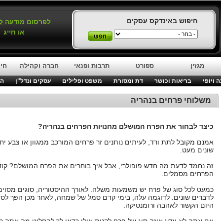
חיפוש באינדקס עסקים
לפרסום מודעה
ל
או חייג
מגזין
ספורט
תרבות ופנאי
חברה וקהילה
חינ
 ויופי
בריאות וכושר
דת ומסורת
משפט ופלילים
עסקים ונדל"ן
המ
משלוחי פרחים בנהריה
כיצד לבחור את הפרח המושלם מחנויות הפרחים בנהריה?
אמנם מקובל לתת ורד, לעיתים נותנים זר פרחים המורכב ממגוון או צבע יחי
שונים מעט.
זה נחמד לדעת מה חדש פופולרי, אבל איך בוחרים את הפרח המושלם? קוד
הפרחים מסמלים.
כמעט לכל סוג של פרח יש משמעות משלה. לאורך ההיסטוריה, סוגים מסוי
לדברים שונים. לדוגמה עלה, בימי קדם סמל של שמחה, לאחר מכן הפך לסמ
היום הקשור לאהבה ורומנטיקה.