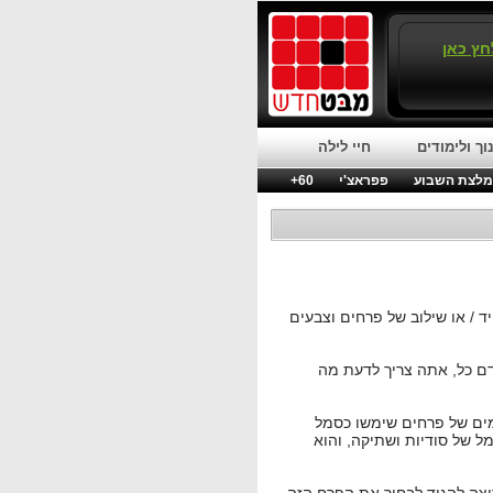
חץ כאן
וך ולימודים
חיי לילה
לצת השבוע
פפראצ'י
60+
ד / או שילוב של פרחים וצבעים
ם כל, אתה צריך לדעת מה
מים של פרחים שימשו כסמל
ל של סודיות ושתיקה, והוא