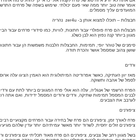
אם אתה לא יודע איזה סוג של פרח לקנות אולי כדאי לך להחליט מה אתה ר
אומר שזה טוב יותר ממה שאי פעם יכולתי. שימוש בשפה של פרחים התרשי
המועדפים עליך מסמלים.
חבצלות – תוכלו למצוא אותן ב-
zer4u
נהריה
חבצלות הם פרח פופולרי עבור חתונות, לוויות, כמו סידורי פרחים עבור הבית
מגוון ביותר קנה נפוץ הוא לבן כשלג.
סימנים של טוהר יופי, תמימות, החבצלות הלבנות משמשות הן עבור חתונות ו
שושן צהוב שמסמל אושר והכרת תודה.
ורדים
מאז יוון העתיקה, כאשר אפרודיטה המיתולוגית הוא האמין הציגו עלה ארוס
לסמל של אהבה ותשוקה.
הפרח הרשמי של אנגליה, עלה הוא אולי פרח המגוונים ביותר לתת עם ורדי
לבנים המסמל תמימות שתיקה, ורדים ורודים המסמל ידידות, ואם אתה רו
לערבב את הצבעים.
ציפורנים
פרח לאורך זמן, ציפורנים הם פרח של בחירה עבור הפרחים מקצועיים רבים.
ציפורנים זולים יחסית, לשרוד יותר מאשר עמיתיהם יותר עדין שלהם מגיע
בשל מגוון רחב של צבעים, ציפורנים הם פרח מאוד תכליתי עם ציפורנים ור