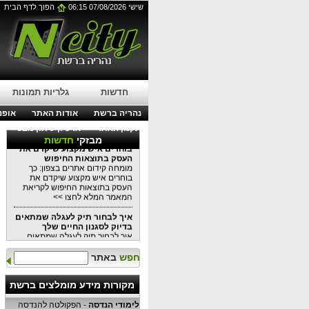
שישי 07/08/2026 06:15
הפוך לדף הבית
עבודות בגובה בסנפלינג:
הפתרון המושלם לתחזוקת
בניינים מודרניים
עבודות בגובה בסנפלינג: הפתרון
המושלם לתחזוקת בניינים מודרניים
לפרטים נוספים לחצו כאן >>
עורך דין דיני עבודה בנהריה:
מתי כדאי לפנות לייעוץ משפטי?
חדשות
גלריות תמונות
עורך דין דיני עבודה בנהריה: מתי
כדאי לפנות לייעוץ משפטי?
נהריה ברשת
אודות האתר
אופנה
לקריאת המאמר המלא לחצו >>
תקנון האתר
ארכיון עיתון מבט
מומחה קידום אתרים בצפון: כך
מבזקי
חדשות
בוחרים איש מקצוע שיקדם את
העסק בתוצאות החיפוש
מומחה קידום אתרים בצפון: כך
בוחרים איש מקצוע שיקדם את
העסק בתוצאות החיפוש לקריאת
המאמר המלא לחצו >>
איך לבחור תיק לעגלה שמתאים
בדיוק לסגנון החיים שלך
איך לבחור תיק לעגלה שמתאים
בדיוק לסגנון החיים שלכם כל
המידע במאמר הקרוב לקריאה
חפש
באתר
לחצו >>
למה שקיות אריזה יכולות
מקורות מידע מומלצים ברשת
לשמש
למה שקיות אריזה יכולות לשמש כל
לימודי הנדסה
- הפקולטה להנדסה