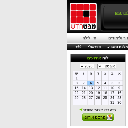
חץ כאן
וך ולימודים
חיי לילה
לצת השבוע
פפראצ'י
60+
לוח
אירועים
א
ב
ג
ד
ה
ו
ש
1
8
7
6
5
4
3
2
15
14
13
12
11
10
9
22
21
20
19
18
17
16
29
28
27
26
25
24
23
31
30
צפה בכל אירועי החודש