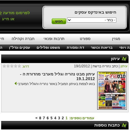
חיפוש באינדקס עסקים
לפרסום מודעה
ל
או חייג
מגזין
ספורט
תרבות ופנאי
חברה וקהילה
חינ
 ויופי
בריאות וכושר
דת ומסורת
משפט ופלילים
עסקים ונדל"ן
המ
עיתון
עיתון
| כתב נהריה ברשת | 19/1/2012
דרוג:
עיתון מבט נהריה וגליל מערבי מהדורת ה -
19.1.2012
בואו לצפות בעיתון המוביל באזור נהריה והגליל המערבי
עמודים נוספים:
1
2
3
4
5
6
7
8
>
כתבות נוספות