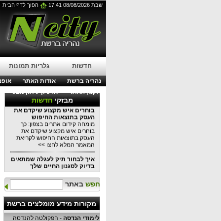
שבת 08/08/2026 17:41
הפוך לדף הבית
עבודות בגובה בסנפלינג:
הפתרון המושלם לתחזוקת
בניינים מודרניים
עבודות בגובה בסנפלינג: הפתרון
המושלם לתחזוקת בניינים מודרניים
לפרטים נוספים לחצו כאן >>
עורך דין דיני עבודה בנהריה:
מתי כדאי לפנות לייעוץ משפטי?
חדשות
גלריות תמונות
עורך דין דיני עבודה בנהריה: מתי
כדאי לפנות לייעוץ משפטי?
נהריה ברשת
אודות האתר
אופנה
לקריאת המאמר המלא לחצו >>
תקנון האתר
ארכיון עיתון מבט
מבזקי
חדשות
מומחה קידום אתרים בצפון: כך
בוחרים איש מקצוע שיקדם את
העסק בתוצאות החיפוש
מומחה קידום אתרים בצפון: כך
בוחרים איש מקצוע שיקדם את
העסק בתוצאות החיפוש לקריאת
המאמר המלא לחצו >>
איך לבחור תיק לעגלה שמתאים
בדיוק לסגנון החיים שלך
איך לבחור תיק לעגלה שמתאים
בדיוק לסגנון החיים שלכם כל
חפש
באתר
המידע במאמר הקרוב לקריאה
לחצו >>
מקורות מידע מומלצים ברשת
למה שקיות אריזה יכולות
לשמש
לימודי הנדסה
- הפקולטה להנדסה
למה שקיות אריזה יכולות לשמש כל