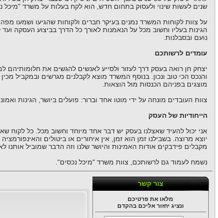
שנים לעשות שינוי ולעסוק בתחום חדש, הוא לקח בעלות על משרד "מיכל נ
על צוות לקוחות המשרד נמנים בעיקר חברים ולקוחות שהגיעו ושמעו מפה 
הגינות בעליו וחשוב מכל על הנאמנות לאורך כל הדרך בביצוע העסקה ועד
נועם ובסבלנות.
עומדים לרשותכם
יצחק חן רואה בעסק דרך לעזור ולסייע לאנשים להגשים את חלומותיהם 
והנכס הכי טוב ונכון. בנוסף המשרד מוצא לקבלנים מגרשים ובמקביל מכין 
מוצגים בפניהם הכנסות מול הוצאות.
צוות העובדים מונחה על ידי מוטו אחד וברור: פועלים ביושר, הגינות ואמו
הייחודיות של העסק
אני יכול להעיד שאצלנו בעסק יש דבר אחד מיוחד וחשוב מכל. כל לקוח שאנ
יוצא מרוצה. בשבילנו זמן הוא זמן, אין איחורים או ביטולים והאינפורמציה
מקבלים פידבקים אודות האמינות והיושר שלנו וזה הדבר שמוביל אותנו לאו
נשמח לעמוד גם לרשותכם, צוות משרד "מיכל נכסים".
צור קשר
מלאו את פרטיכם
ונציג יחזור אליכם בהקדם