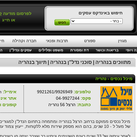
חיפוש באינדקס עסקים
לפרסום מודעה
ל
או חייג
מגזין
ספורט
תרבות ופנאי
חברה וקהילה
חינ
 ויופי
בריאות וכושר
דת ומסורת
משפט ופלילים
עסקים ונדל"ן
המ
מתווכים בנהריה | סוכני נדל"ן בנהריה | תיווך בנהריה
מיכל נכסים - נהריה
טלפונים:
9921261/9926949
אימייל:
m
פקס:
04-9927244
אתר אינט
כתובת:
הרצל 56 נהריה
קופונים 
מיכל נכסים ממוקם ברחוב הרצל בנהריה ומתמחה בתחום הנדל"ן למגורים 
של מעל ל - 10 שנים, בהם הוא מספק שירות מלא ללקוחות, ייעוץ צמוד עד המכירה או הקניה.