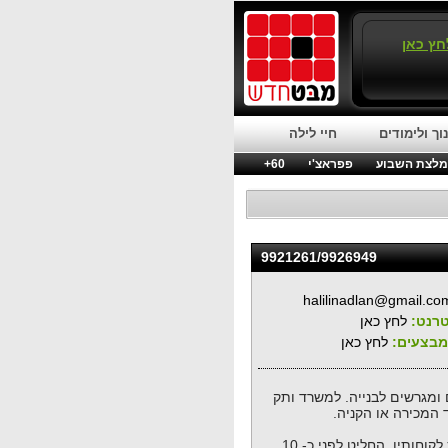
חץ כאן
וך ולימודים
חיי לילה
לצת השבוע
פפראצ'י
60+
9921261/9926949
halilinadlan@gmail.co
רנט:
לחץ כאן
ומבצעים:
לחץ כאן
ומגרשים לבנייה. למשרד ותק
לאחר עיסוק של 33 שנים בענף השטיחים וניסיון רב שצבר יצחק חן בשירות לקוחותיו, החליט לפני כ- 10