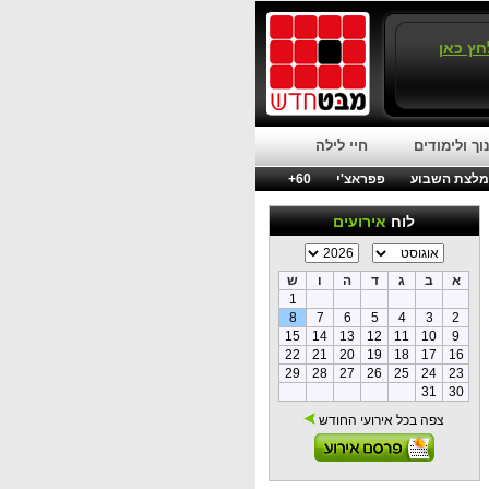
חץ כאן
וך ולימודים
חיי לילה
לצת השבוע
פפראצ'י
60+
לוח
אירועים
א
ב
ג
ד
ה
ו
ש
1
8
7
6
5
4
3
2
15
14
13
12
11
10
9
22
21
20
19
18
17
16
29
28
27
26
25
24
23
31
30
צפה בכל אירועי החודש