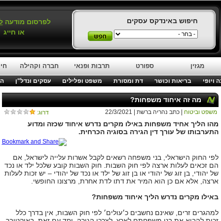
חיפוש באינדקס עסקים
לפרסום מודעה
ל
או חייג
מגזין
ספורט
תרבות ופנאי
חברה וקהילה
חינ
 ויופי
בריאות וכושר
דת ומסורת
משפט ופלילים
עסקים ונדל"ן
המ
מה זה איחוד משפחות?
משפט וביטוח
| כתב נהריה ברשת | 22/3/2021
דרוג:
מהו הליך אחיד משפחות באילו מקרים נדרש איחוד שכזה ומדוע
התערבותו של עורך דין הגירה בסוגיה הכרחית.
לפי החוק הישראלי, בני משפחה רשאים לקבל אשרות עלייה לישראל, אם
הם זכאים לעלות ארצה לפי חוק השבות. חוק השבות קובע שלכל ילד או נכד
של יהודי, בן זוג של יהודי או בן זוג של ילד או נכד של יהודי – יש זכות לעלות
ארצה, אלא אם כן הוא המיר את דתו לדת אחרת, מרצונו החופשי.
באילו מקרים נדרש הליך איחוד משפחות?
למהגרים זרים, שאינם נחשבים כ׳עולים׳ לפי חוק השבות, אין בדרך כלל
זכות להביא את בני משפחתם לארץ, לצרכי הגירה. יחד עם זאת, באוקטובר