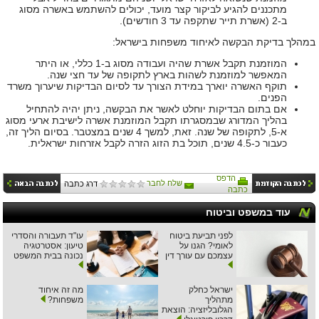
מתכננים להגיע לביקור קצר מועד, יכולים להשתמש באשרה מסוג
ב-2 (אשרת תייר שתקפה עד 3 חודשים).
במהלך בדיקת הבקשה לאיחוד משפחות בישראל:
המוזמנת תקבל אשרת שהיה ועבודה מסוג ב-1 כללי, או היתר
המאפשר למוזמנת לשהות בארץ לתקופה של עד חצי שנה.
תוקף האשרה יוארך במידת הצורך עד לסיום הבדיקות שיערוך משרד
הפנים.
אם בתום הבדיקות יוחלט לאשר את הבקשה, ניתן יהיה להתחיל
בהליך המדורג שבמסגרתו תקבל המוזמנת אשרה לישיבת ארעי מסוג
א-5, לתקופה של שנה. זאת, למשך 4 שנים במצטבר. בסיום הליך זה,
כעבור כ-4.5 שנים, תוכל בת הזוג הזרה לקבל אזרחות ישראלית.
הדפס
שלח לחבר
דרג כתבה
כתבה
עוד במשפט וביטוח
לפני תביעת ביטוח
עו"ד תעבורה והסדרי
לאומי? הגנו על
טיעון: אסטרטגיה
עצמכם עם עורך דין
נכונה בבית המשפט
ישראל כחלק
מה זה איחוד
מתהליך
משפחות?
הגלובליזציה: הוצאת