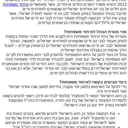
2013 הוציא משרד הפנים נהלים מיוחדים, אשר מאפשרים
איחוד משפחות
והם חלים על בני זוג אזרחים ישראליים שנשואים לאזרחים זרים.
מדובר בנוהל המטפל במתן מעמד לבן זוג זר הנשוי לאזרח ישראלי, אשר
קובע את הליכי הבקשה לקבלת מעמד הגירה לבני זוג זרים של אזרחים
ישראליים ולילדיהם הקטנים שנולדו בנישואים קודמים.
מהי מטרת הנוהל לאיחוד משפחות?
מטרתו של נוהל איחוד משפחות היא לקבוע את הדרך שבה יטופלו בקשות
למתן מעמד לבני זוג זרים שנשואים לאזרחים ישראלים. למעשה, הנוהל
מאפשר לבני זוג זרים שנישאו לאזרחים ישראליים בנישואין קבילים – לעבור
הליך שיסתיים בקבלת אזרחות ישראלית.
נוהל זה נועד להגן על התא המשפחתי ולהעניק לבני הזוג אפשרויות לקיים
תא משפחתי בישראל. עם זאת, חשוב להבהיר שהזכות לחיי משפחה אינה
זכות מוחלטת של האזרח הישראלי, ולכן בני הזוג הזרים לא זכאים אוטומטית
לאזרחות ישראלית רק בגלל שנישאו לבני זוג אזרחי ישראל, אלא רק אם בני
הזוג הזרים עומדים בדרישות הנהלים הקיימים.
כיצד מגישים בקשה לאיחוד משפחות?
כדי להקל על השימוש בלשון זכר ונקבה, נתייחס למצב שבו אזרח ישראלי
נשוי לאזרחית זרה.
בן הזוג הישראלי הנשוי ל׳מוזמנת׳ (כלומר לבת זוג זרה), רשאי להגיש בקשה
להסדרת המעמד בישראל של בת זוגו הזרה, המתגוררת בחו״ל ומבקשת
לשהות בארץ יחד עם בן זוגה הישראלי.
את הבקשה אמור בן הזוג הישראלי להגיש מראש, בטרם הגעת בת
זוגו ה׳מוזמנת׳ לארץ. זאת, גם אם בת הזוג היא אזרחית של מדינה
אשר לישראל יש עמה הסכם הפוטר מאשרת כניסה מוסדרת מראש.
מוזמנת שנשואה לאזרח ישראלי ושניהם מתגוררים בחו״ל אבל