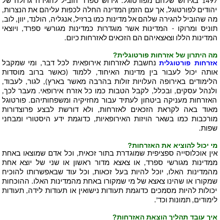
1497 בגירוש שלהם מפורטוגל. גירוש ספרד הוביל להגירה גדולה של
יהודים לפורטוגל, אך עם הזמן המדינה החלה לכפות עליהם את הנצרות,
מה שהוביל להגירה שלהם אל מדינות כמו ברזיל, אנגליה, הולנד, יוון, לוב,
תוניס ומרוקו - המדינות אשר מוגדרות כמדינות מגורשי ספרד, ויוצאי
המדינות הללו וצאצאיהם הם הזכאים לאזרחות כיום.
מה היתרון של אזרחות פורטוגלית?
אזרחות פורטוגלית
נחשבת לאזרחות אירופאית לכל דבר, ומי שמקבל
אותה יכול לעבור בין מדינות האיחוד, ללמוד (כאשר ברוב מוסדות
הלימודים באירופה העלויות זולות בהרבה מאשר בארץ), לגור, לעבוד,
ולנהל עסקים, ובכלל, לקבל הטבות כמו כל אזרח אירופאי. מעבר לכך,
האזרחות מעניקה ביטחון לעתיד עבור מחזיקיה ומשפחותיהם. פורטוגל
מאוד באה לקראת הזכאים לאזרחות, ולא דורשת לבצע פרוצדורות
מורכבות כמו בשאר הויזות האירופאיות, כדוגמת ידע היסטורי ומבחני
שפות.
מי יכול להוציא את האזרחות?
אין אוכלוסייה ספציפית שמוגדרת בתור זכאית, וכל אדם שמוצאו באחת
ממדינות מגורשי ספרד, או צאצא מדור ראשון או שני של יוצא אחת
מהמדינות האלו, יוכל להיות בעל זכאות, וכל עוד שבאפשרותו להוכיח
שמקורו או שהינו צאצא של מי שמקורו באחת מהמדינות האלו. ההוכחות
יכולות להיות מסמכים כדוגמת תעודות נישואין או תעודות לידה, תעודות
לימודים, תמונות וכד'.
איך עובד תהליך הוצאת האזרחות?