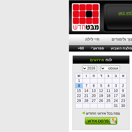
חץ כאן
וך ולימודים
חיי לילה
לצת השבוע
פפראצ'י
60+
לוח
אירועים
א
ב
ג
ד
ה
ו
ש
1
8
7
6
5
4
3
2
15
14
13
12
11
10
9
22
21
20
19
18
17
16
29
28
27
26
25
24
23
31
30
צפה בכל אירועי החודש