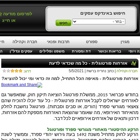
חיפוש באינדקס עסקים
לפרסום מודעה
ל
או חייג
מגזין
ספורט
תרבות ופנאי
חברה וקהילה
חינ
 ויופי
בריאות וכושר
דת ומסורת
משפט ופלילים
עסקים ונדל"ן
המ
אזרחות פורטוגלית - כל מה שכדאי לדעת
חברה וקהילה
| כתב נהריה ברשת | 5/5/2021
דרוג:
אזרחות פורטוגלית - מאיפה הכל התחיל, למה זה כדאי ומי יכול להוציא?
בחודש פברואר 2015, ממשלת פורטוגל הוציאה תיקון חוק, שמאפשר גם
לאזרחים ישראלים לקבל אזרחות פורטוגלית - כל עוד יוכלו להוכיח שהם
צאצאי מגורשי ספרד (הורים, או סבים וסבתות). פורטוגל נחשבת לחלק
מהאיחוד האירופאי, מה שאומר שהוצאת האזרחות מספקת להם אזרחות,
דרכון ותנאים של אזרחים אירופאיים לכל דבר.
הרקע ההיסטורי מאחורי מגורשי ספרד ופורטוגל
הרקע לחוק מתחיל משנת 1492 בעת גירוש יהודי ספרד, וממשיך לשנת