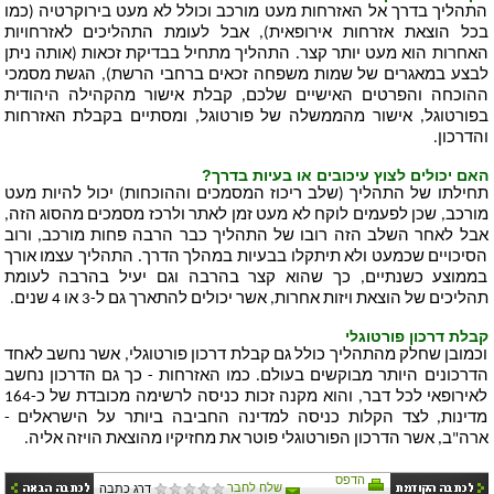
התהליך בדרך אל האזרחות מעט מורכב וכולל לא מעט בירוקרטיה (כמו
בכל הוצאת אזרחות אירופאית), אבל לעומת התהליכים לאזרחויות
האחרות הוא מעט יותר קצר. התהליך מתחיל בבדיקת זכאות (אותה ניתן
לבצע במאגרים של שמות משפחה זכאים ברחבי הרשת), הגשת מסמכי
ההוכחה והפרטים האישיים שלכם, קבלת אישור מהקהילה היהודית
בפורטוגל, אישור מהממשלה של פורטוגל, ומסתיים בקבלת האזרחות
והדרכון.
האם יכולים לצוץ עיכובים או בעיות בדרך?
תחילתו של התהליך (שלב ריכוז המסמכים וההוכחות) יכול להיות מעט
מורכב, שכן לפעמים לוקח לא מעט זמן לאתר ולרכז מסמכים מהסוג הזה,
אבל לאחר השלב הזה רובו של התהליך כבר הרבה פחות מורכב, ורוב
הסיכויים שכמעט ולא תיתקלו בבעיות במהלך הדרך. התהליך עצמו אורך
בממוצע כשנתיים, כך שהוא קצר בהרבה וגם יעיל בהרבה לעומת
תהליכים של הוצאת ויזות אחרות, אשר יכולים להתארך גם ל-3 או 4 שנים.
קבלת דרכון פורטוגלי
וכמובן שחלק מהתהליך כולל גם קבלת דרכון פורטוגלי, אשר נחשב לאחד
הדרכונים היותר מבוקשים בעולם. כמו האזרחות - כך גם הדרכון נחשב
לאירופאי לכל דבר, והוא מקנה זכות כניסה לרשימה מכובדת של כ-164
מדינות, לצד הקלות כניסה למדינה החביבה ביותר על הישראלים -
ארה"ב, אשר הדרכון הפורטוגלי פוטר את מחזיקיו מהוצאת הויזה אליה.
הדפס
שלח לחבר
דרג כתבה