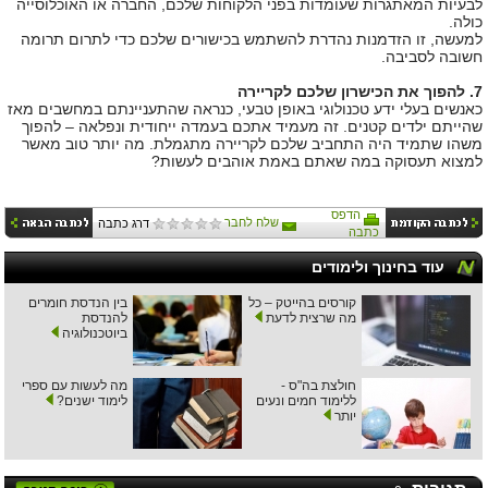
לבעיות המאתגרות שעומדות בפני הלקוחות שלכם, החברה או האוכלוסייה
כולה.
למעשה, זו הזדמנות נהדרת להשתמש בכישורים שלכם כדי לתרום תרומה
חשובה לסביבה.
7. להפוך את הכישרון שלכם לקריירה
כאנשים בעלי ידע טכנולוגי באופן טבעי, כנראה שהתעניינתם במחשבים מאז
שהייתם ילדים קטנים. זה מעמיד אתכם בעמדה ייחודית ונפלאה – להפוך
משהו שתמיד היה התחביב שלכם לקריירה מתגמלת. מה יותר טוב מאשר
למצוא תעסוקה במה שאתם באמת אוהבים לעשות?
הדפס
שלח לחבר
דרג כתבה
כתבה
עוד בחינוך ולימודים
קורסים בהייטק – כל
בין הנדסת חומרים
מה שרצית לדעת
להנדסת
ביוטכנולוגיה
חולצת בה"ס -
מה לעשות עם ספרי
ללימוד חמים ונעים
לימוד ישנים?
יותר