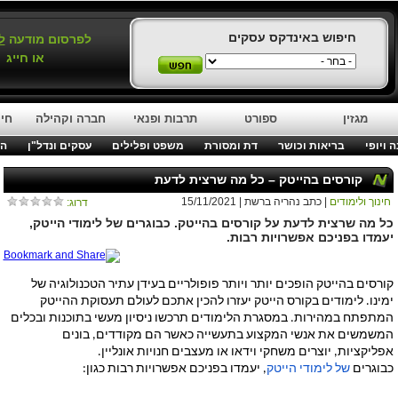
חיפוש באינדקס עסקים
לפרסום מודעה
ל
או חייג
מגזין
ספורט
תרבות ופנאי
חברה וקהילה
חינ
 ויופי
בריאות וכושר
דת ומסורת
משפט ופלילים
עסקים ונדל"ן
המ
קורסים בהייטק – כל מה שרצית לדעת
חינוך ולימודים
| כתב נהריה ברשת | 15/11/2021
דרוג:
כל מה שרצית לדעת על קורסים בהייטק. כבוגרים של לימודי הייטק,
יעמדו בפניכם אפשרויות רבות.
קורסים בהייטק הופכים יותר ויותר פופולריים בעידן עתיר הטכנולוגיה של
ימינו. לימודים בקורס הייטק יעזרו להכין אתכם לעולם תעסוקת ההייטק
המתפתח במהירות. במסגרת הלימודים תרכשו ניסיון מעשי בתוכנות ובכלים
המשמשים את אנשי המקצוע בתעשייה כאשר הם מקודדים, בונים
אפליקציות, יוצרים משחקי וידאו או מעצבים חנויות אונליין.
כבוגרים
של לימודי הייטק
, יעמדו בפניכם אפשרויות רבות כגון: