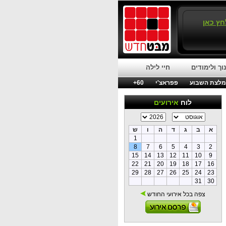
חץ כאן
וך ולימודים
חיי לילה
לצת השבוע
פפראצ'י
60+
לוח
אירועים
א
ב
ג
ד
ה
ו
ש
1
8
7
6
5
4
3
2
15
14
13
12
11
10
9
22
21
20
19
18
17
16
29
28
27
26
25
24
23
31
30
צפה בכל אירועי החודש