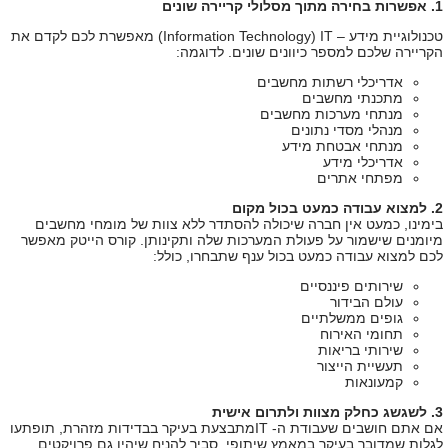
1. אפשרות בחירה מתוך מסלולי קריירה שונים
טכנולוגיית מידע –
IT
(
Information Technology
) מאפשרת לכם לקדם את
הקריירה שלכם למספר כיוונים שונים. לדוגמה:
אדריכלי רשתות מחשבים
מתכנתי מחשבים
מנתחי מערכות מחשבים
מנהלי מסדי נתונים
מנתחי אבטחת מידע
אדריכלי מידע
מפתחי אתרים
2. למצוא עבודה כמעט בכול מקום
בימינו, כמעט אין חברה שיכולה להסתדר ללא צוות של מומחי מחשבים
מיומנים שישמור על פעולת המערכות שלה ותקינותן. קורס הייטק מאפשר
לכם למצוא עבודה כמעט בכול ענף שתבחרו, כולל:
שירותים פיננסיים
עולם הבידור
גופים ממשלתיים
תחומי האירוח
שירותי בריאות
תעשיית הייצור
קמעונאות
3. לשגשג כחלק מצוות ולתרום אישית
אם אתם חושבים שעבודת ה-
IT
מתבצעת בעיקר בבדידות מזהרת, תופתעו
לגלות שמדובר בעיקר במאמץ שיתופי. סביר להניח שיהיו גם פרויקטים