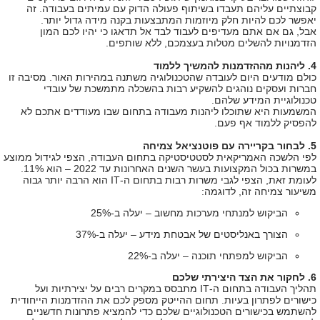
קבוצתיים עליהם תעבדו בשיתוף פעולה הדוק עם עמיתים בעבודה. זה
יאפשר לכם להיות חלק מיוזמות המתבצעות בקנה מידה גדול יותר.
אבל, גם אם אתם מעדיפים לעבוד לבד אל תדאגו כי יהיו לכם המון
הזדמנויות להשלים מטלות בעצמכם, ללא שותפים.
4. ליהנות מההזדמנות להמשיך ללמוד
כולם מודעים היום לעובדה שהטכנולוגיה משתנה במהירות האור. מסיבה זו
חברות ועסקים נוהגים להשקיע רבות בהשכלה מתמשכת של עובדי
טכנולוגיית המידע שלהם.
המשמעות היא שתוכלו ליהנות מעבודה בתחום שבו מעודדים אתכם לא
להפסיק ללמוד אף פעם.
5. לבחור בקריירה עם פוטנציאל צמיחה
לפי הלשכה האמריקאית לסטטיסטיקה בתחום העבודה, הצפי לגידול ממוצע
במשרות בכול המקצועות בעשר השנים האחרונות עד 2022 – הוא 11%.
לעומת זאת, הצפי לגבי משרות רבות בתחום ה-
IT
הוא הרבה יותר גבוה
משיעור צמיחה זה, לדוגמה:
הביקוש למנתחי מערכות מחשוב – יעלה ב-25%
הצורך באנליסטים של אבטחת מידע – יעלה ב-37%
הביקוש למפתחי תוכנה – יעלה ב-22%
​6. לחקור את הצד היצירתי שלכם
תהליך העבודה בתחום ה-
IT
מתבסס במקרים רבים על יצירתיות ועל
כישורים לפתרון בעיות. תחום ההייטק מספק לכם את ההזדמנות הייחודית
להשתמש בכישורים הטכנולוגיים שלכם כדי להמציא פתרונות חדשניים